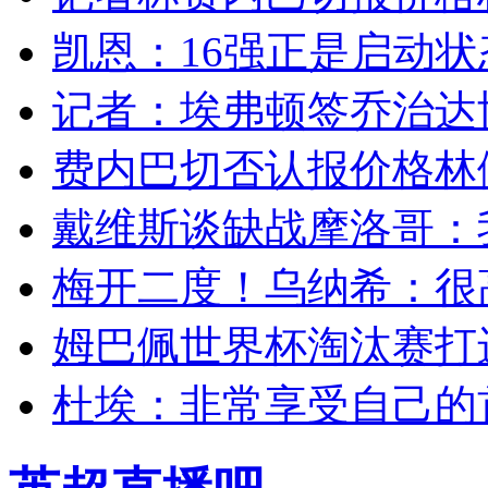
凯恩：16强正是启动状态
记者：埃弗顿签乔治达协
费内巴切否认报价格林伍
戴维斯谈缺战摩洛哥：我
梅开二度！乌纳希：很高
姆巴佩世界杯淘汰赛打进1
杜埃：非常享受自己的首届