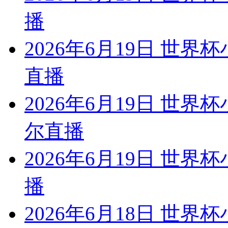
播
2026年6月19日 世界
直播
2026年6月19日 世界
尔直播
2026年6月19日 世界
播
2026年6月18日 世