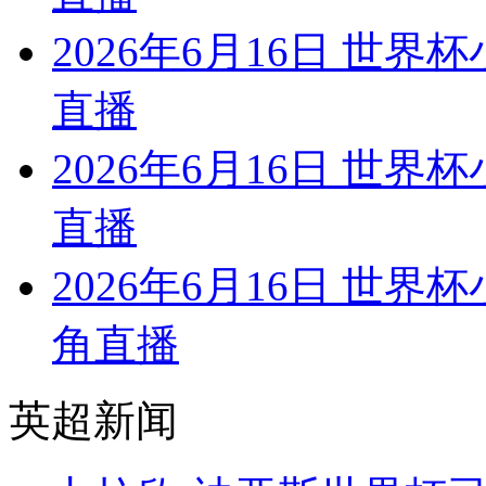
2026年6月16日 世界
直播
2026年6月16日 世界
直播
2026年6月16日 世界
角直播
英超新闻