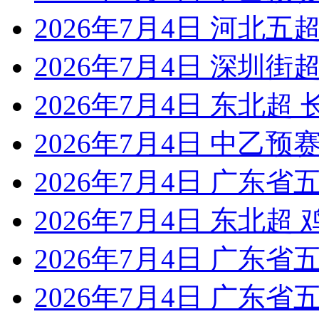
2026年7月4日 河北五超
2026年7月4日 深圳街超
2026年7月4日 东北超 
2026年7月4日 中乙预
2026年7月4日 广东省
2026年7月4日 东北超
2026年7月4日 广东省
2026年7月4日 广东省