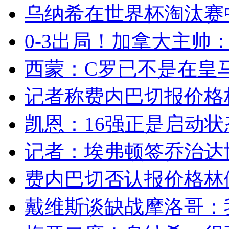
乌纳希在世界杯淘汰赛
0-3出局！加拿大主帅：
西蒙：C罗已不是在皇马
记者称费内巴切报价格林
凯恩：16强正是启动状态
记者：埃弗顿签乔治达协议
费内巴切否认报价格林伍
戴维斯谈缺战摩洛哥：我