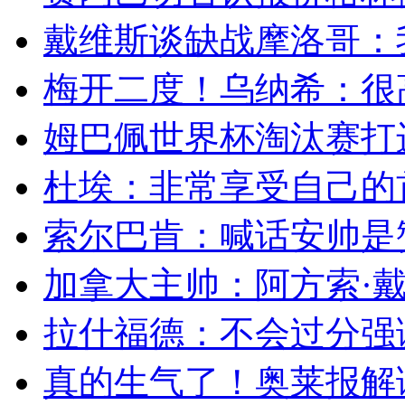
戴维斯谈缺战摩洛哥：我
梅开二度！乌纳希：很高
姆巴佩世界杯淘汰赛打进
杜埃：非常享受自己的首
索尔巴肯：喊话安帅是赞
加拿大主帅：阿方索·戴
拉什福德：不会过分强调
真的生气了！奥莱报解读