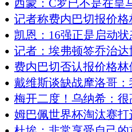
西蒙：C罗已不是在皇马
记者称费内巴切报价格林
凯恩：16强正是启动状态
记者：埃弗顿签乔治达协议
费内巴切否认报价格林伍
戴维斯谈缺战摩洛哥：我
梅开二度！乌纳希：很高
姆巴佩世界杯淘汰赛打进
杜埃：非常享受自己的首