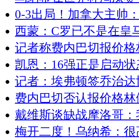
0-3出局！加拿大主帅：
西蒙：C罗已不是在皇马
记者称费内巴切报价格林
凯恩：16强正是启动状态
记者：埃弗顿签乔治达协议
费内巴切否认报价格林伍
戴维斯谈缺战摩洛哥：我
梅开二度！乌纳希：很高