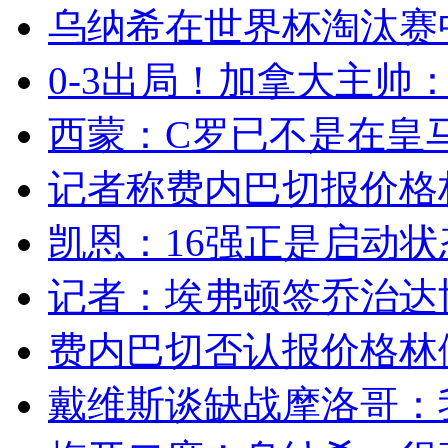
乌纳希在世界杯淘汰赛
0-3出局！加拿大主帅：
西蒙：C罗已不是在皇马
记者称费内巴切报价格林
凯恩：16强正是启动状态
记者：埃弗顿签乔治达协议
费内巴切否认报价格林伍
戴维斯谈缺战摩洛哥：我