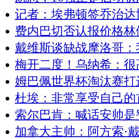
记者：埃弗顿签乔治达协议
费内巴切否认报价格林伍
戴维斯谈缺战摩洛哥：我
梅开二度！乌纳希：很高
姆巴佩世界杯淘汰赛打进
杜埃：非常享受自己的首
索尔巴肯：喊话安帅是赞
加拿大主帅：阿方索·戴