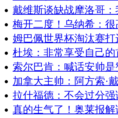
戴维斯谈缺战摩洛哥：我
梅开二度！乌纳希：很高
姆巴佩世界杯淘汰赛打进
杜埃：非常享受自己的首
索尔巴肯：喊话安帅是赞
加拿大主帅：阿方索·戴
拉什福德：不会过分强调
真的生气了！奥莱报解读