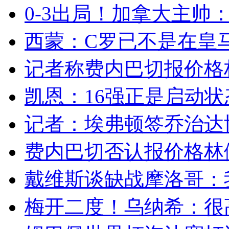
0-3出局！加拿大主帅：
西蒙：C罗已不是在皇马
记者称费内巴切报价格林
凯恩：16强正是启动状态
记者：埃弗顿签乔治达协议
费内巴切否认报价格林伍
戴维斯谈缺战摩洛哥：我
梅开二度！乌纳希：很高