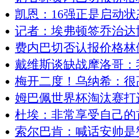
凯恩：16强正是启动状态
记者：埃弗顿签乔治达协议
费内巴切否认报价格林伍
戴维斯谈缺战摩洛哥：我
梅开二度！乌纳希：很高
姆巴佩世界杯淘汰赛打进
杜埃：非常享受自己的首
索尔巴肯：喊话安帅是赞