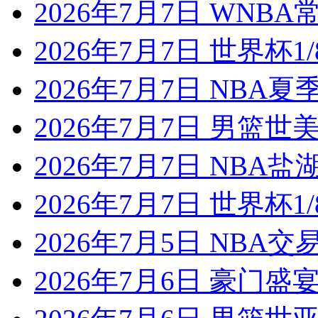
2026年7月7日 WNBA
2026年7月7日 世界杯
2026年7月7日 NBA夏
2026年7月7日 男篮世
2026年7月7日 NBA
2026年7月7日 世界杯
2026年7月5日 NBA交
2026年7月6日 豪门盛