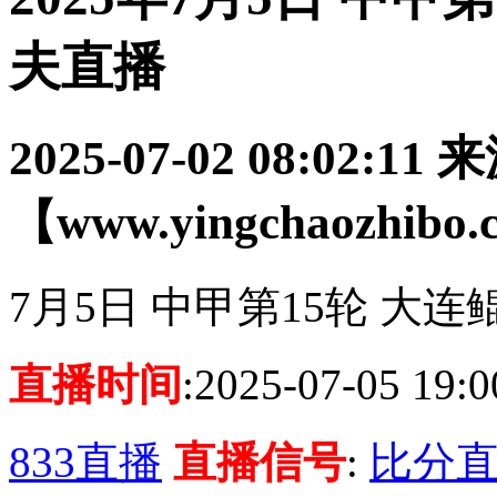
夫直播
2025-07-02 08:02:11
来
【www.yingchaozhibo
7月5日 中甲第15轮 大
直播时间
:2025-07-05 19:0
833直播
直播信号
:
比分