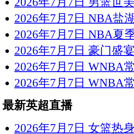
2026年7月7日 男篮世
2026年7月7日 NBA
2026年7月7日 NBA夏
2026年7月7日 豪门盛
2026年7月7日 WNBA
2026年7月7日 WNBA
最新英超直播
2026年7月7日 女篮热