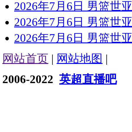
2026年7月6日 男篮世
2026年7月6日 男篮世
2026年7月6日 男篮世
网站首页
|
网站地图
|
2006-2022
英超直播吧