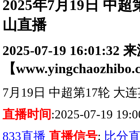
2025年7月19日 中
山直播
2025-07-19 16:01:32
来
【www.yingchaozhibo
7月19日 中超第17轮 大
直播时间
:2025-07-19 19:0
833直播
直播信号
:
比分