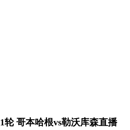
第1轮 哥本哈根vs勒沃库森直播