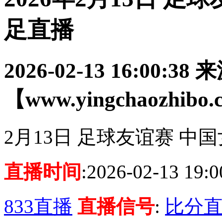
足直播
2026-02-13 16:00:38
来
【www.yingchaozhibo
2月13日 足球友谊赛 中
直播时间
:2026-02-13 19:0
833直播
直播信号
:
比分