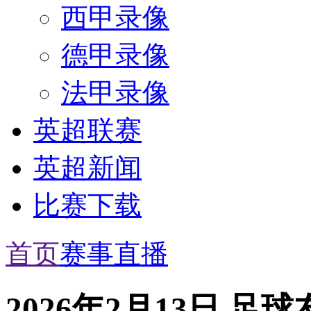
西甲录像
德甲录像
法甲录像
英超联赛
英超新闻
比赛下载
首页
赛事直播
2026年2月13日 足