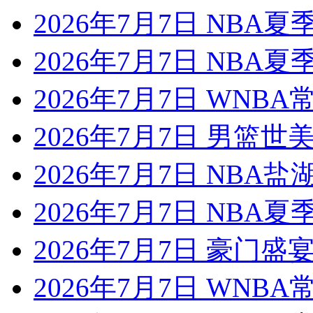
2026年7月7日 NBA夏
2026年7月7日 NBA夏
2026年7月7日 WNBA
2026年7月7日 男篮世
2026年7月7日 NBA
2026年7月7日 NBA夏
2026年7月7日 豪门盛
2026年7月7日 WNBA