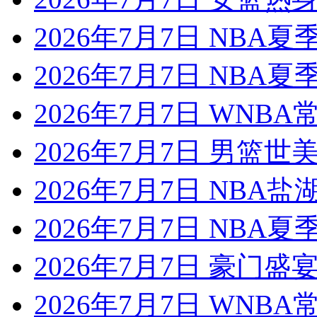
2026年7月7日 NBA夏
2026年7月7日 NBA夏
2026年7月7日 WNBA
2026年7月7日 男篮世
2026年7月7日 NBA
2026年7月7日 NBA夏
2026年7月7日 豪门盛
2026年7月7日 WNBA