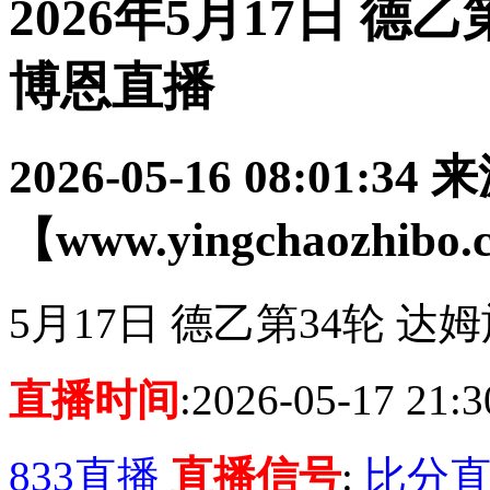
2026年5月17日 德
博恩直播
2026-05-16 08:01:34
来
【www.yingchaozhibo
5月17日 德乙第34轮 
直播时间
:2026-05-17 21:3
833直播
直播信号
:
比分