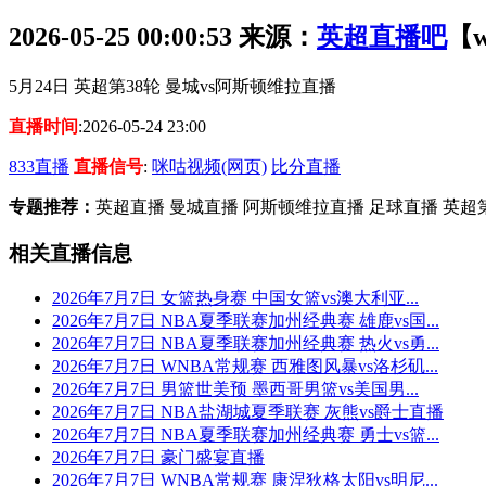
2026-05-25 00:00:53
来源：
英超直播吧
【w
5月24日 英超第38轮 曼城vs阿斯顿维拉直播
直播时间
:2026-05-24 23:00
833直播
直播信号
:
咪咕视频(网页)
比分直播
专题推荐：
英超直播 曼城直播 阿斯顿维拉直播 足球直播 英超
相关直播信息
2026年7月7日 女篮热身赛 中国女篮vs澳大利亚...
2026年7月7日 NBA夏季联赛加州经典赛 雄鹿vs国...
2026年7月7日 NBA夏季联赛加州经典赛 热火vs勇...
2026年7月7日 WNBA常规赛 西雅图风暴vs洛杉矶...
2026年7月7日 男篮世美预 墨西哥男篮vs美国男...
2026年7月7日 NBA盐湖城夏季联赛 灰熊vs爵士直播
2026年7月7日 NBA夏季联赛加州经典赛 勇士vs篮...
2026年7月7日 豪门盛宴直播
2026年7月7日 WNBA常规赛 康涅狄格太阳vs明尼...