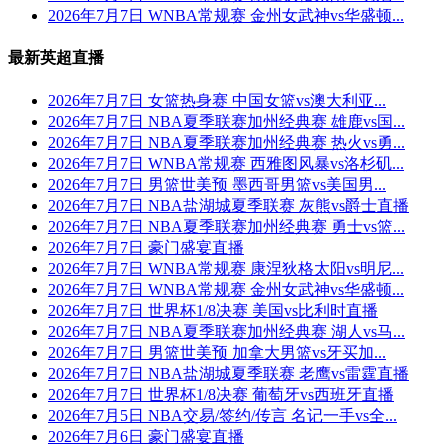
2026年7月7日 WNBA常规赛 金州女武神vs华盛顿...
最新英超直播
2026年7月7日 女篮热身赛 中国女篮vs澳大利亚...
2026年7月7日 NBA夏季联赛加州经典赛 雄鹿vs国...
2026年7月7日 NBA夏季联赛加州经典赛 热火vs勇...
2026年7月7日 WNBA常规赛 西雅图风暴vs洛杉矶...
2026年7月7日 男篮世美预 墨西哥男篮vs美国男...
2026年7月7日 NBA盐湖城夏季联赛 灰熊vs爵士直播
2026年7月7日 NBA夏季联赛加州经典赛 勇士vs篮...
2026年7月7日 豪门盛宴直播
2026年7月7日 WNBA常规赛 康涅狄格太阳vs明尼...
2026年7月7日 WNBA常规赛 金州女武神vs华盛顿...
2026年7月7日 世界杯1/8决赛 美国vs比利时直播
2026年7月7日 NBA夏季联赛加州经典赛 湖人vs马...
2026年7月7日 男篮世美预 加拿大男篮vs牙买加...
2026年7月7日 NBA盐湖城夏季联赛 老鹰vs雷霆直播
2026年7月7日 世界杯1/8决赛 葡萄牙vs西班牙直播
2026年7月5日 NBA交易/签约/传言 名记一手vs全...
2026年7月6日 豪门盛宴直播