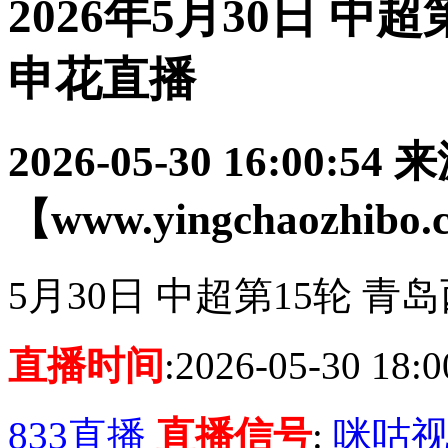
2026年5月30日 中
申花直播
2026-05-30 16:00:54
来
【www.yingchaozhibo
5月30日 中超第15轮 
直播时间
:2026-05-30 18:0
833直播
直播信号
:
咪咕视