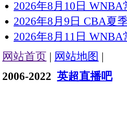
2026年8月10日 WNB
2026年8月9日 CBA
2026年8月11日 WNB
网站首页
|
网站地图
|
2006-2022
英超直播吧