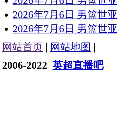
2026年7月6日 男篮世
2026年7月6日 男篮世
2026年7月6日 男篮世
网站首页
|
网站地图
|
2006-2022
英超直播吧