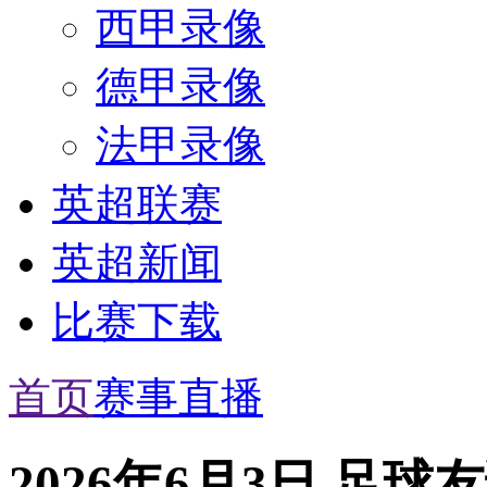
西甲录像
德甲录像
法甲录像
英超联赛
英超新闻
比赛下载
首页
赛事直播
2026年6月3日 足