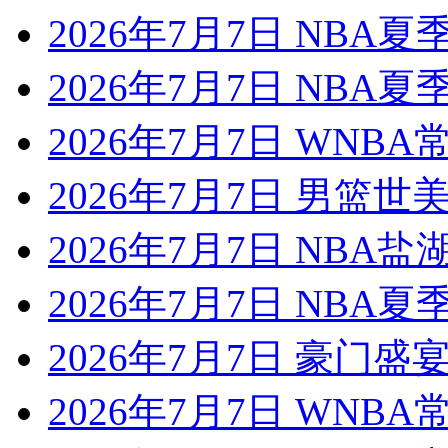
2026年7月7日 NBA夏
2026年7月7日 NBA夏
2026年7月7日 WNBA
2026年7月7日 男篮世
2026年7月7日 NBA
2026年7月7日 NBA夏
2026年7月7日 豪门盛
2026年7月7日 WNBA