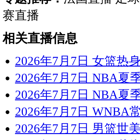
赛直播
相关直播信息
2026年7月7日 女篮热
2026年7月7日 NBA夏
2026年7月7日 NBA夏
2026年7月7日 WNBA
2026年7月7日 男篮世