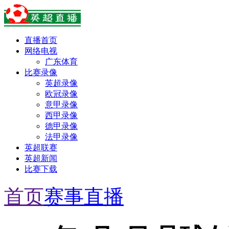
直播首页
网络电视
广东体育
比赛录像
英超录像
欧冠录像
意甲录像
西甲录像
德甲录像
法甲录像
英超联赛
英超新闻
比赛下载
首页
赛事直播