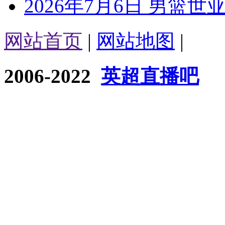
2026年7月6日 男篮世
网站首页
|
网站地图
|
2006-2022
英超直播吧