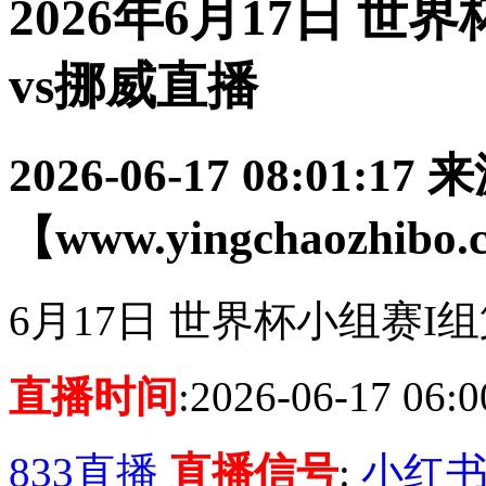
2026年6月17日 世
vs挪威直播
2026-06-17 08:01:17
来
【www.yingchaozhibo
6月17日 世界杯小组赛I
直播时间
:2026-06-17 06:0
833直播
直播信号
:
小红书