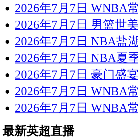
2026年7月7日 WNBA
2026年7月7日 男篮世
2026年7月7日 NBA
2026年7月7日 NBA夏
2026年7月7日 豪门盛
2026年7月7日 WNBA
2026年7月7日 WNBA
最新英超直播