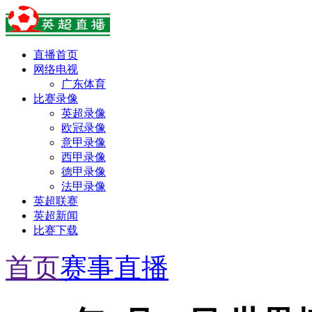
直播首页
网络电视
广东体育
比赛录像
英超录像
欧冠录像
意甲录像
西甲录像
德甲录像
法甲录像
英超联赛
英超新闻
比赛下载
首页
赛事直播