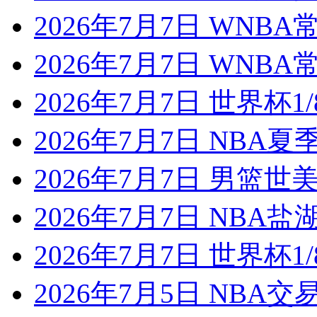
2026年7月7日 WNBA
2026年7月7日 WNBA
2026年7月7日 世界杯
2026年7月7日 NBA夏
2026年7月7日 男篮世
2026年7月7日 NBA
2026年7月7日 世界杯
2026年7月5日 NBA交