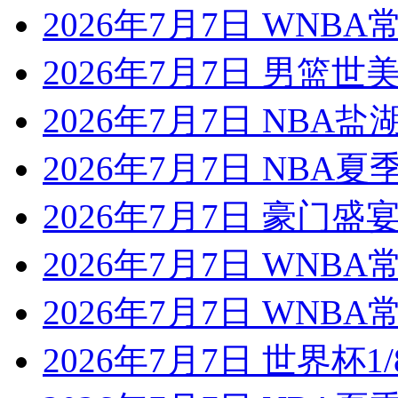
2026年7月7日 WNBA
2026年7月7日 男篮世
2026年7月7日 NBA
2026年7月7日 NBA夏
2026年7月7日 豪门盛
2026年7月7日 WNBA
2026年7月7日 WNBA
2026年7月7日 世界杯