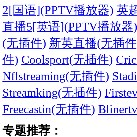
2[国语](PPTV播放器)
英超
直播5[英语](PPTV播放器
(无插件)
新英直播(无插件
件)
Coolsport(无插件)
Cri
Nflstreaming(无插件)
Sta
Streamking(无插件)
First
Freecastin(无插件)
Bliner
专题推荐：