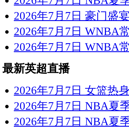
2026年7月7日 NBA夏
2026年7月7日 豪门盛
2026年7月7日 WNBA
2026年7月7日 WNBA
最新英超直播
2026年7月7日 女篮热
2026年7月7日 NBA夏
2026年7月7日 NBA夏